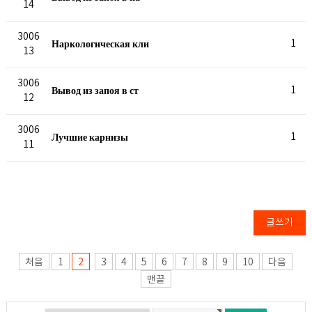
14
3006
Наркологическая кли
1
13
3006
Вывод из запоя в ст
1
12
3006
Лучшие карнизы
1
11
글쓰기
처음
1
2
3
4
5
6
7
8
9
10
다음
맨끝