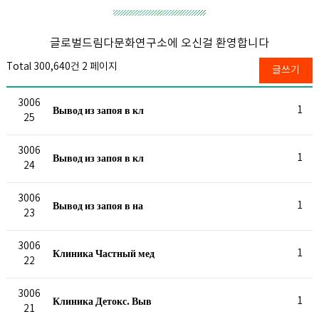
글로벌드림다문화연구소에 오신걸 환영합니다
Total 300,640건
2 페이지
글쓰기
3006
Вывод из запоя в кл
1
25
3006
Вывод из запоя в кл
1
24
3006
Вывод из запоя в на
1
23
3006
Клиника Частный мед
1
22
3006
Клиника Детокс. Выв
1
21