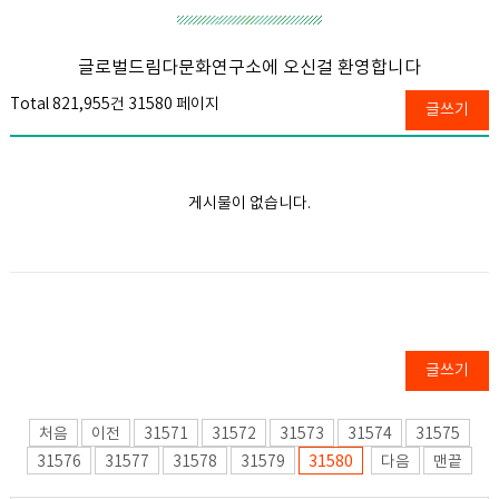
글로벌드림다문화연구소에 오신걸 환영합니다
Total 821,955건
31580 페이지
글쓰기
게시물이 없습니다.
글쓰기
처음
이전
31571
31572
31573
31574
31575
31576
31577
31578
31579
31580
다음
맨끝