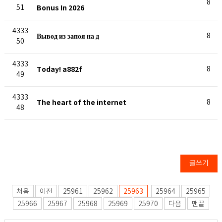
8
51
Bonus In 2026
4333
Вывод из запоя на д
8
50
4333
Today! a882f
8
49
4333
The heart of the internet
8
48
글쓰기
처음
이전
25961
25962
25963
25964
25965
25966
25967
25968
25969
25970
다음
맨끝