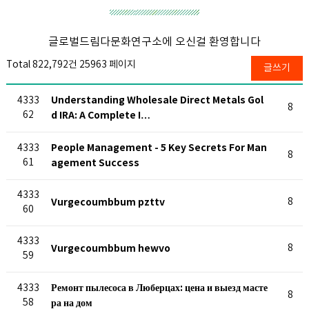
글로벌드림다문화연구소에 오신걸 환영합니다
Total 822,792건
25963 페이지
글쓰기
Understanding Wholesale Direct Metals Gol
4333
8
62
d IRA: A Complete I…
People Management - 5 Key Secrets For Man
4333
8
61
agement Success
4333
Vurgecoumbbum pzttv
8
60
4333
Vurgecoumbbum hewvo
8
59
Ремонт пылесоса в Люберцах: цена и выезд масте
4333
8
58
ра на дом