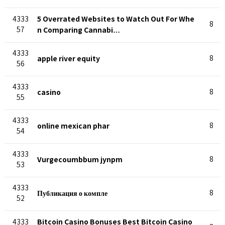
5 Overrated Websites to Watch Out For Whe
4333
8
57
n Comparing Cannabi…
4333
apple river equity
8
56
4333
casino
8
55
4333
online mexican phar
8
54
4333
Vurgecoumbbum jynpm
8
53
4333
Публикация о компле
8
52
Bitcoin Casino Bonuses Best Bitcoin Casino
4333