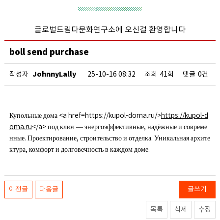
글로벌드림다문화연구소에 오신걸 환영합니다
boll send purchase
JohnnyLally
작성자
25-10-16 08:32
조회
41회
댓글
0건
Купольные дома <a href=https://kupol-doma.ru/>
https://kupol-d
oma.ru
</a> под ключ — энергоэффективные, надёжные и совреме
нные. Проектирование, строительство и отделка. Уникальная архите
ктура, комфорт и долговечность в каждом доме.
이전글
다음글
글쓰기
목록
삭제
수정