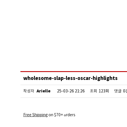
wholesome-slap-less-oscar-highlights
Arielle
작성자
25-03-26 21:26
조회
123회
댓글
0
Free Shipping
on $70+ ߋrders