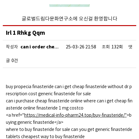
글로벌드림다문화연구소에 오신걸 환영합니다
Irl 1 Rhkg Qqm
can i order che…
작성자
25-03-26 21:58
조회
132회
댓
글
0건
buy propecia finasteride can i get cheap finasteride without dr p
rescription cost generic finasteride for sale
can i purchase cheap finasteride online where can i get cheap fin
asteride online finasteride 1 mg costco
<a href="
https://medical-info-pharm24.top/buy-finasteride/"
>b
uying generic finasteride</a>
where to buy finasteride for sale can you get generic finasteride
tablets cheapest way to buy finasteride