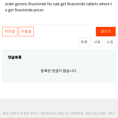
order generic finasteride for sale get finasteride tablets where t
o get finasteride prices
이전글
다음글
글쓰기
목록
삭제
수정
댓글목록
등록된 댓글이 없습니다.
경남 김해시 호계로 473 2· 3층(동상동 1041-7) / 전화번호 : 055.322.1365 / 팩스