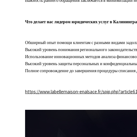
Важность раннего обращения заключается в минимизации но
Что делает нас лидером юридических услуг в Калинингра
Обширный опыт помощи клиентам с разными видами задол
Высокий уровень понимания регионального законодательств
Использование инновационных методов анализа финансово
Высокий уровень защиты персональных и конфиденциальны
Полное сопровождение до завершения процедуры списания 
https://www.labellemaison-enalsace.fr/spip.php?article6