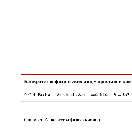
Банкротство физических лиц у приставов ко
Kisha
작성자
26-05-11 22:16
조회
51회
댓글
0건
Стоимость банкротства физических лиц