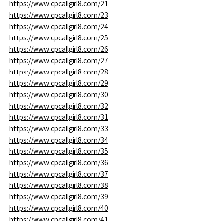
https://www.cpcallgirl8.com/21
https://www.cpcallgirl8.com/23
https://www.cpcallgirl8.com/24
https://www.cpcallgirl8.com/25
https://www.cpcallgirl8.com/26
https://www.cpcallgirl8.com/27
https://www.cpcallgirl8.com/28
https://www.cpcallgirl8.com/29
https://www.cpcallgirl8.com/30
https://www.cpcallgirl8.com/32
https://www.cpcallgirl8.com/31
https://www.cpcallgirl8.com/33
https://www.cpcallgirl8.com/34
https://www.cpcallgirl8.com/35
https://www.cpcallgirl8.com/36
https://www.cpcallgirl8.com/37
https://www.cpcallgirl8.com/38
https://www.cpcallgirl8.com/39
https://www.cpcallgirl8.com/40
https://www.cpcallgirl8.com/41