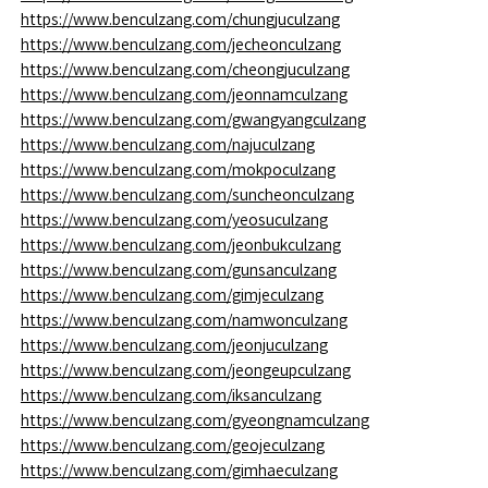
https://www.benculzang.com/chungjuculzang
https://www.benculzang.com/jecheonculzang
https://www.benculzang.com/cheongjuculzang
https://www.benculzang.com/jeonnamculzang
https://www.benculzang.com/gwangyangculzang
https://www.benculzang.com/najuculzang
https://www.benculzang.com/mokpoculzang
https://www.benculzang.com/suncheonculzang
https://www.benculzang.com/yeosuculzang
https://www.benculzang.com/jeonbukculzang
https://www.benculzang.com/gunsanculzang
https://www.benculzang.com/gimjeculzang
https://www.benculzang.com/namwonculzang
https://www.benculzang.com/jeonjuculzang
https://www.benculzang.com/jeongeupculzang
https://www.benculzang.com/iksanculzang
https://www.benculzang.com/gyeongnamculzang
https://www.benculzang.com/geojeculzang
https://www.benculzang.com/gimhaeculzang