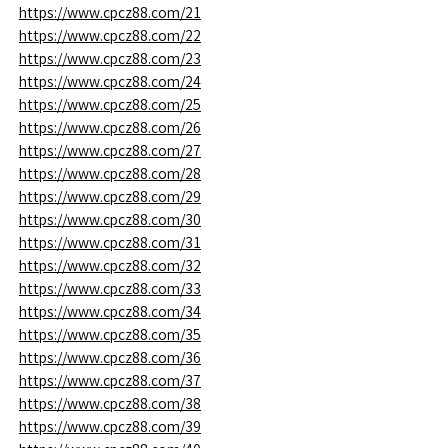
https://www.cpcz88.com/21
https://www.cpcz88.com/22
https://www.cpcz88.com/23
https://www.cpcz88.com/24
https://www.cpcz88.com/25
https://www.cpcz88.com/26
https://www.cpcz88.com/27
https://www.cpcz88.com/28
https://www.cpcz88.com/29
https://www.cpcz88.com/30
https://www.cpcz88.com/31
https://www.cpcz88.com/32
https://www.cpcz88.com/33
https://www.cpcz88.com/34
https://www.cpcz88.com/35
https://www.cpcz88.com/36
https://www.cpcz88.com/37
https://www.cpcz88.com/38
https://www.cpcz88.com/39