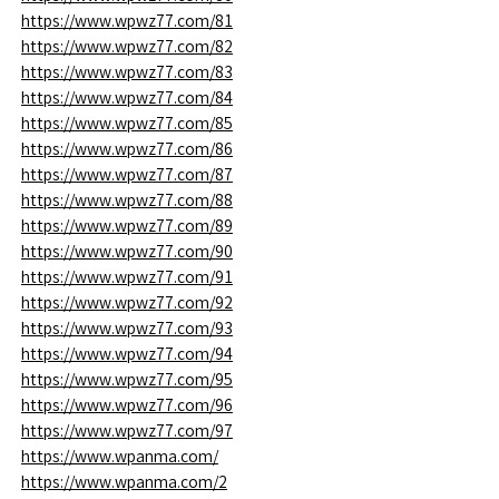
https://www.wpwz77.com/81
https://www.wpwz77.com/82
https://www.wpwz77.com/83
https://www.wpwz77.com/84
https://www.wpwz77.com/85
https://www.wpwz77.com/86
https://www.wpwz77.com/87
https://www.wpwz77.com/88
https://www.wpwz77.com/89
https://www.wpwz77.com/90
https://www.wpwz77.com/91
https://www.wpwz77.com/92
https://www.wpwz77.com/93
https://www.wpwz77.com/94
https://www.wpwz77.com/95
https://www.wpwz77.com/96
https://www.wpwz77.com/97
https://www.wpanma.com/
https://www.wpanma.com/2