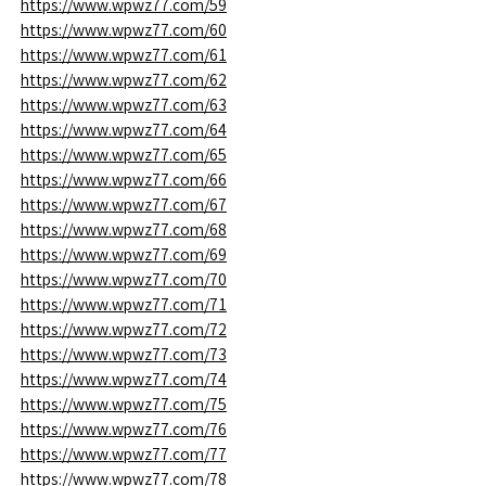
https://www.wpwz77.com/59
https://www.wpwz77.com/60
https://www.wpwz77.com/61
https://www.wpwz77.com/62
https://www.wpwz77.com/63
https://www.wpwz77.com/64
https://www.wpwz77.com/65
https://www.wpwz77.com/66
https://www.wpwz77.com/67
https://www.wpwz77.com/68
https://www.wpwz77.com/69
https://www.wpwz77.com/70
https://www.wpwz77.com/71
https://www.wpwz77.com/72
https://www.wpwz77.com/73
https://www.wpwz77.com/74
https://www.wpwz77.com/75
https://www.wpwz77.com/76
https://www.wpwz77.com/77
https://www.wpwz77.com/78