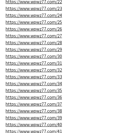
https://www.wpwz77.com/22
https://www.wpwz77.com/23
https://www.wpwz77.com/24
https://www.wpwz77.com/25
https://www.wpwz77.com/26
https://www.wpwz77.com/27
https://www.wpwz77.com/28
https://www.wpwz77.com/29
https://www.wpwz77.com/30
https://www.wpwz77.com/31
https://www.wpwz77.com/32
https://www.wpwz77.com/33
https://www.wpwz77.com/34
https://www.wpwz77.com/35
https://www.wpwz77.com/36
https://www.wpwz77.com/37
https://www.wpwz77.com/38
https://www.wpwz77.com/39
https://www.wpwz77.com/40
https://www.wpwz77.com/41