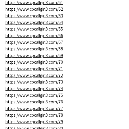
https://www.cpcallgirl8.com/61
https://www.cpcallgirl8.com/62
https://www.cpcallgirl8.com/63
https://www.cpcallgirl8.com/64
https://www.cpcallgirl8.com/65
https://www.cpcallgirl8.com/66
https://www.cpcallgirl8.com/67
https://www.cpcallgirl8.com/68
https://www.cpcallgirl8.com/69
https://www.cpcallgirl8.com/70
https://www.cpcallgirl8.com/71
https://www.cpcallgirl8.com/72
https://www.cpcallgirl8.com/73
https://www.cpcallgirl8.com/74
https://www.cpcallgirl8.com/75
https://www.cpcallgirl8.com/76
https://www.cpcallgirl8.com/77
https://www.cpcallgirl8.com/78
https://www.cpcallgirl8.com/79
https://www.cpcallgirl8.com/80