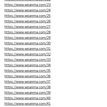
https://www.wpanma.com/23
https://www.wpanma.com/24
https://www.wpanma.com/25
https://www.wpanma.com/26
https://www.wpanma.com/27
https://www.wpanma.com/28
https://www.wpanma.com/29
https://www.wpanma.com/30
https://www.wpanma.com/31
https://www.wpanma.com/32
https://www.wpanma.com/33
https://www.wpanma.com/34
https://www.wpanma.com/35
https://www.wpanma.com/36
https://www.wpanma.com/37
https://www.wpanma.com/38
https://www.wpanma.com/39
https://www.wpanma.com/40
https://www.wpanma.com/41