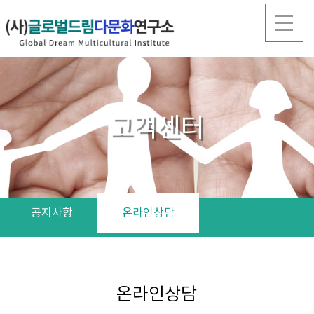
고객센터
공지사항
온라인상담
온라인상담