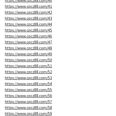
https://www.cpcz88.com/40
https://www.cpcz88.com/41
https://www.cpcz88.com/42
https://www.cpcz88.com/43
https://www.cpcz88.com/44
https://www.cpcz88.com/45
https://www.cpcz88.com/46
https://www.cpcz88.com/47
https://www.cpcz88.com/48
https://www.cpcz88.com/49
https://www.cpcz88.com/50
https://www.cpcz88.com/51
https://www.cpcz88.com/52
https://www.cpcz88.com/53
https://www.cpcz88.com/54
https://www.cpcz88.com/55
https://www.cpcz88.com/56
https://www.cpcz88.com/57
https://www.cpcz88.com/58
https://www.cpcz88.com/59